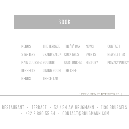
BOOK
MENUS
THE TERRACE
THE "B" BAR
NEWS
CONTACT
STARTERS
GRAND SALON
COCKTAILS
EVENTS
NEWSLETTER
MAIN COURSES
BOUDOIR
OUR LUNCHS
HISTORY
PRIVACY POLICY
DESSERTS
DINING ROOM
THE CHEF
MENUS
THE CELLAR
DESIGNED BY HYPNOTIZED
RESTAURANT
-
TERRACE
-
52 / 54 AV. BRUGMANN
-
1190 BRUSSELS
-
+32 2 880 55 54
-
MOC.NNAMGURB@TCATNOC