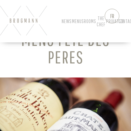
FR
THE
NEWS
MENUS
ROOMS
PRIVATIZE
CONTA
CHEF
MENU FÊTE DES
PERES